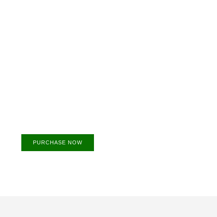
Create a new perspective on
life
Your Ads Here (1260 x 240 area)
PURCHASE NOW