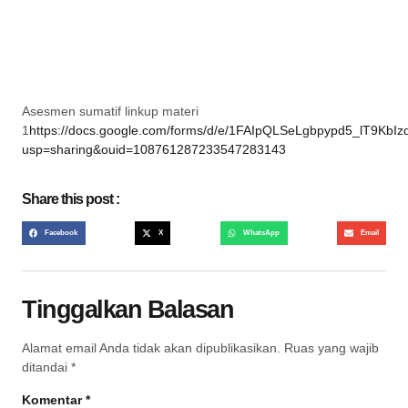
Asesmen sumatif linkup materi
1
https://docs.google.com/forms/d/e/1FAIpQLSeLgbpypd5_lT9K
usp=sharing&ouid=108761287233547283143
Share this post :
Facebook
X
WhatsApp
Email
Tinggalkan Balasan
Alamat email Anda tidak akan dipublikasikan.
Ruas yang wajib
ditandai
*
Komentar
*